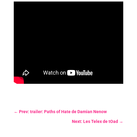
←
Prev: trailer: Paths of Hate de Damian Nenow
Next: Les Telex de tOad
→